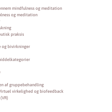
nnem mindfulness og meditation
ulness og meditation
r
skning
eutisk praksis
 og bivirkninger
iddelkategorier
r
llen af gruppebehandling
Virtuel virkelighed og biofeedback
 (VR)