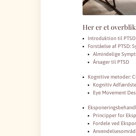
Her er et overblik
Introduktion til PTS
Forståelse af PTSD: 
Almindelige Symp
Årsager til PTSD
Kognitive metoder: 
Kognitiv Adfærdste
Eye Movement Dese
Eksponeringsbehandl
Principper for Ek
Fordele ved Ekspo
Anvendelsesområde