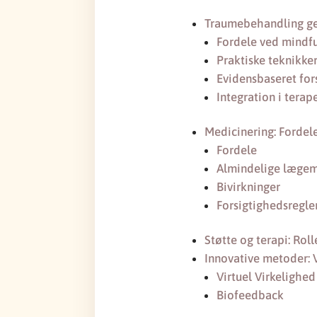
Traumebehandling ge
Fordele ved mindf
Praktiske teknikke
Evidensbaseret for
Integration i terap
Medicinering: Fordele
Fordele
Almindelige lægem
Bivirkninger
Forsigtighedsregle
Støtte og terapi: Ro
Innovative metoder: 
Virtuel Virkelighed
Biofeedback