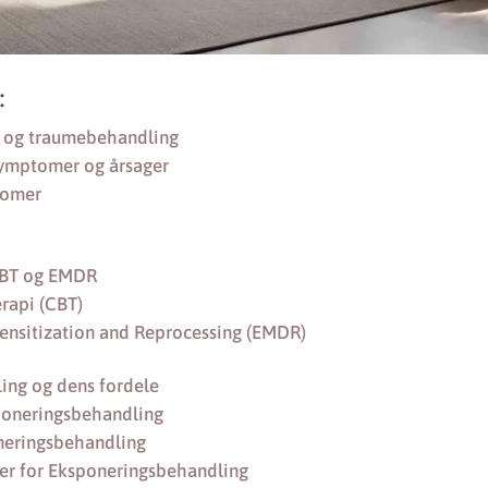
:
D og traumebehandling
Symptomer og årsager
tomer
CBT og EMDR
rapi (CBT)
nsitization and Reprocessing (EMDR)
ing og dens fordele
sponeringsbehandling
neringsbehandling
r for Eksponeringsbehandling