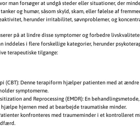
or man forsøger at undgå steder eller situationer, der min
 tanker og humør, såsom skyld, skam, eller følelse af fremm
aktivitet, herunder irritabilitet, søvnproblemer, og koncent
rer på at lindre disse symptomer og forbedre livskvaliteten
inddeles i flere forskellige kategorier, herunder psykotera
ive terapeutiske tilgange:
pi (CBT): Denne terapiform hjælper patienten med at ændre
tholder symptomerne.
itization and Reprocessing (EMDR): En behandlingsmetode,
t hjælpe hjernen med at bearbejde traumatiske minder.
atienter konfronteres med traumeminder i et kontrolleret mi
adfærd.