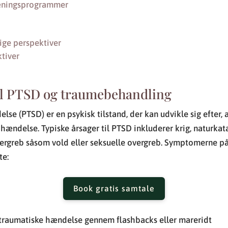
æningsprogrammer
ige perspektiver
tiver
il PTSD og traumebehandling
else (PTSD) er en psykisk tilstand, der kan udvikle sig efter,
hændelse. Typiske årsager til PTSD inkluderer krig, naturkata
overgreb såsom vold eller seksuelle overgreb. Symptomerne 
te:
Book gratis samtale
traumatiske hændelse gennem flashbacks eller mareridt