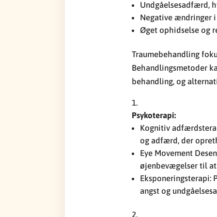
Undgåelsesadfærd, hv
Negative ændringer i
Øget ophidselse og re
Traumebehandling fokuse
Behandlingsmetoder kan 
behandling, og alternat
Psykoterapi:
Kognitiv adfærdstera
og adfærd, der opre
Eye Movement Desens
øjenbevægelser til a
Eksponeringsterapi: P
angst og undgåelses