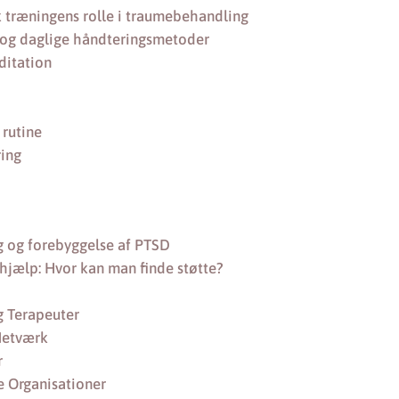
k træningens rolle i traumebehandling
 og daglige håndteringsmetoder
ditation
 rutine
ring
g og forebyggelse af PTSD
 hjælp: Hvor kan man finde støtte?
g Terapeuter
Netværk
r
e Organisationer