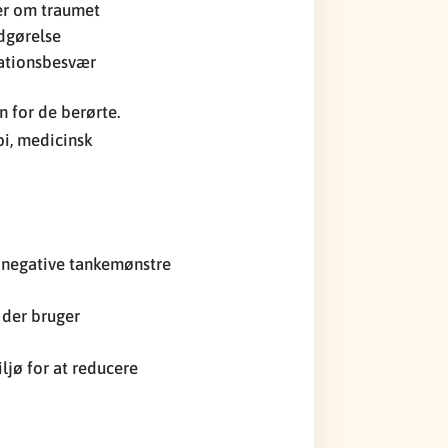
der om traumet
edgørelse
rationsbesvær
 for de berørte.
pi, medicinsk
 negative tankemønstre
 der bruger
ljø for at reducere