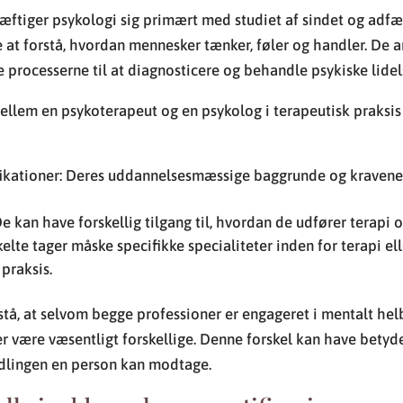
æftiger psykologi sig primært med studiet af sindet og adfæ
e at forstå, hvordan mennesker tænker, føler og handler. De 
re processerne til at diagnosticere og behandle psykiske lidel
ellem en psykoterapeut og en psykolog i terapeutisk praksi
ikationer: Deres uddannelsesmæssige baggrunde og kravene t
e kan have forskellig tilgang til, hvordan de udfører terapi 
kelte tager måske specifikke specialiteter inden for terapi el
praksis.
stå, at selvom begge professioner er engageret i mentalt helb
 være væsentligt forskellige. Denne forskel kan have betyde
dlingen en person kan modtage.