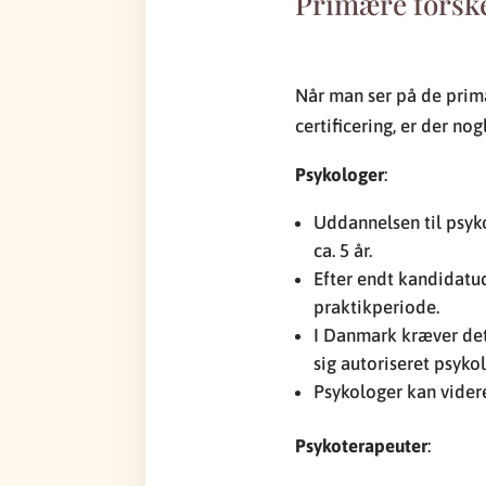
Primære forske
Når man ser på de prim
certificering, er der no
Psykologer
:
Uddannelsen til psyk
ca. 5 år.
Efter endt kandidatu
praktikperiode.
I Danmark kræver det
sig autoriseret psyko
Psykologer kan videre
Psykoterapeuter
: