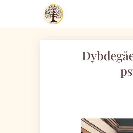
Dybdegåe
ps