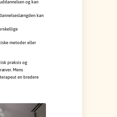
guddannelsen og kan
uddannelseslængden kan
orskellige
tiske metoder eller
tisk praksis og
kræver. Mens
oterapeut en bredere