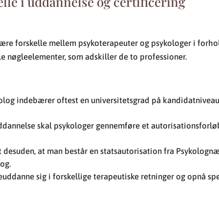
lle i uddannelse og certificering
ære forskelle mellem psykoterapeuter og psykologer i forhol
gle nøgleelementer, som adskiller de to professioner.
olog indebærer oftest en universitetsgrad på kandidatniveau
ddannelse skal psykologer gennemføre et autorisationsforløb
 desuden, at man består en statsautorisation fra Psykolognæ
log.
uddanne sig i forskellige terapeutiske retninger og opnå spe