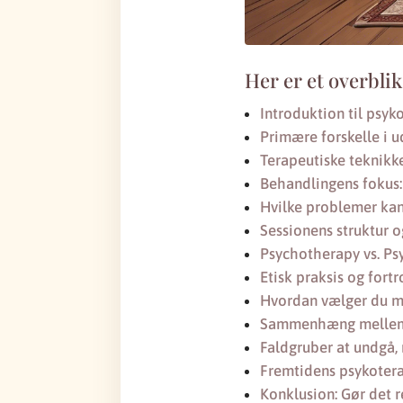
Her er et overblik
Introduktion til psyk
Primære forskelle i u
Terapeutiske teknikke
Behandlingens fokus: 
Hvilke problemer kan
Sessionens struktur 
Psychotherapy vs. Ps
Etisk praksis og fort
Hvordan vælger du m
Sammenhæng mellem p
Faldgruber at undgå, 
Fremtidens psykotera
Konklusion: Gør det r