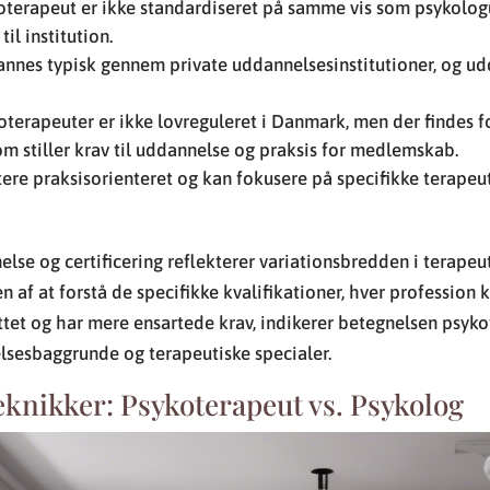
oterapeut er ikke standardiseret på samme vis som psykolo
til institution.
nnes typisk gennem private uddannelsesinstitutioner, og 
koterapeuter er ikke lovreguleret i Danmark, men der findes f
m stiller krav til uddannelse og praksis for medlemskab.
ere praksisorienteret og kan fokusere på specifikke terapeu
else og certificering reflekterer variationsbredden i terapeu
n af at forstå de specifikke kvalifikationer, hver profession 
ttet og har mere ensartede krav, indikerer betegnelsen psyk
lsesbaggrunde og terapeutiske specialer.
eknikker: Psykoterapeut vs. Psykolog