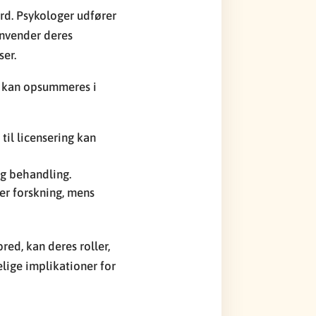
rd. Psykologer udfører
anvender deres
ser.
s kan opsummeres i
il licensering kan
og behandling.
ler forskning, mens
red, kan deres roller,
lige implikationer for