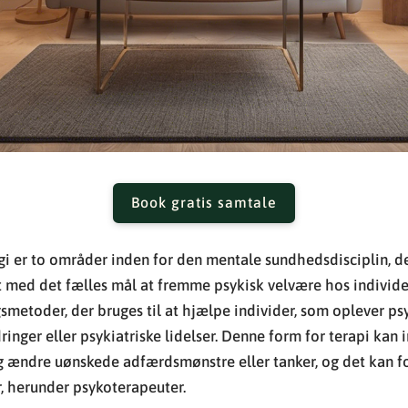
Book gratis samtale
i er to områder inden for den mentale sundhedsdisciplin, d
t med det fælles mål at fremme psykisk velvære hos individe
smetoder, der bruges til at hjælpe individer, som oplever p
inger eller psykiatriske lidelser. Denne form for terapi kan
 og ændre uønskede adfærdsmønstre eller tanker, og det kan fo
r, herunder psykoterapeuter.