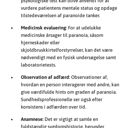
psykologiske test kan blive anvendt for at
vurdere patientens mentale status og opdage
tilstedeværelsen af paranoide tanker.
Medicinsk evaluering
: For at udelukke
medicinske årsager til paranoia, såsom
hjerneskader eller
skjoldbruskkirtelforstyrrelser, kan det være
nødvendigt med en fysisk undersøgelse samt
laboratorietests.
Observation af adfærd
: Observationer af,
hvordan en person interagerer med andre, kan
give værdifulde hints om graden af paranoia.
Sundhedsprofessionelle ser også efter
konsistens i adfærden over tid.
Anamnese
: Det er vigtigt at samle en
fuldstændig sygdomshistorie, herunder