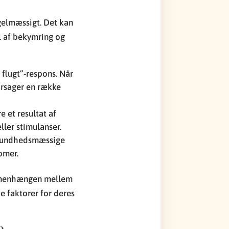
egelmæssigt. Det kan
el af bekymring og
 flugt”-respons. Når
rårsager en række
 et resultat af
ller stimulanser.
e sundhedsmæssige
omer.
sammenhængen mellem
de faktorer for deres