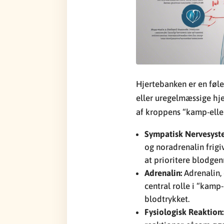
Hjertebanken er en følel
eller uregelmæssige hje
af kroppens “kamp-eller-
Sympatisk Nervesyst
og noradrenalin frigi
at prioritere blodgen
Adrenalin:
Adrenalin, 
central rolle i “kamp
blodtrykket.
Fysiologisk Reaktion: