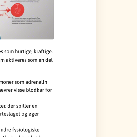
s som hurtige, kraftige,
em aktiveres som en del
rmoner som adrenalin
nævrer visse blodkar for
r, der spiller en
erteslaget og øger
ndre fysiologiske