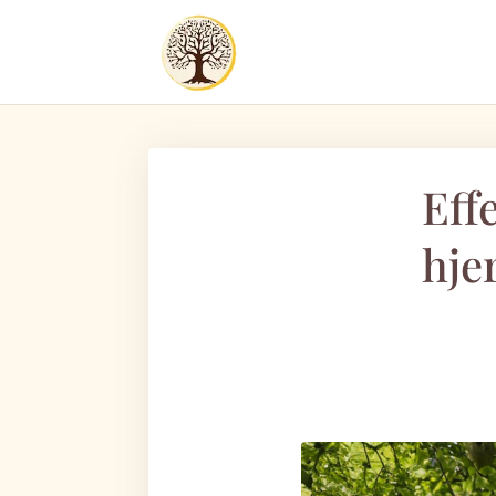
Eff
hje