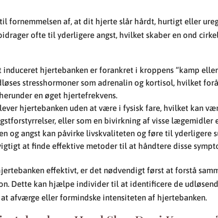
il fornemmelsen af, at dit hjerte slår hårdt, hurtigt eller ur
idrager ofte til yderligere angst, hvilket skaber en ond cirk
 induceret hjertebanken er forankret i kroppens “kamp eller
udløses stresshormoner som adrenalin og kortisol, hvilket fo
herunder en øget hjertefrekvens.
er hjertebanken uden at være i fysisk fare, hvilket kan være
gstforstyrrelser, eller som en bivirkning af visse lægemidler e
n og angst kan påvirke livskvaliteten og føre til yderliger
vigtigt at finde effektive metoder til at håndtere disse sympt
hjertebanken effektivt, er det nødvendigt først at forstå 
on. Dette kan hjælpe individer til at identificere de udløsen
at afværge eller formindske intensiteten af hjertebanken.