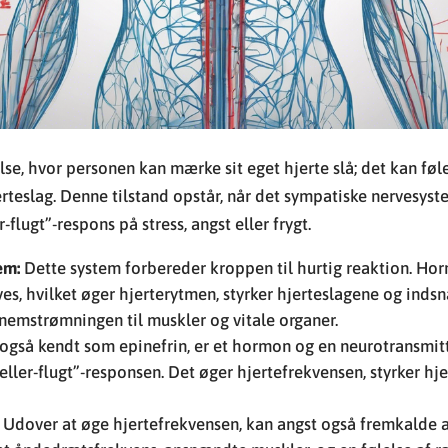
se, hvor personen kan mærke sit eget hjerte slå; det kan føle
rteslag. Denne tilstand opstår, når det sympatiske nervesyst
flugt”-respons på stress, angst eller frygt.
em:
Dette system forbereder kroppen til hurtig reaktion. Ho
ves, hvilket øger hjerterytmen, styrker hjerteslagene og inds
nemstrømningen til muskler og vitale organer.
også kendt som epinefrin, er et hormon og en neurotransmitte
-eller-flugt”-responsen. Det øger hjertefrekvensen, styrker hj
Udover at øge hjertefrekvensen, kan angst også fremkalde a