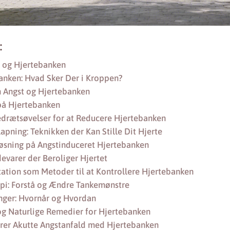
:
t og Hjertebanken
banken: Hvad Sker Der i Kroppen?
m Angst og Hjertebanken
å Hjertebanken
rætsøvelser for at Reducere Hjertebanken
apning: Teknikken der Kan Stille Dit Hjerte
Løsning på Angstinduceret Hjertebanken
evarer der Beroliger Hjertet
ation som Metoder til at Kontrollere Hjertebanken
pi: Forstå og Ændre Tankemønstre
nger: Hvornår og Hvordan
 og Naturlige Remedier for Hjertebanken
er Akutte Angstanfald med Hjertebanken