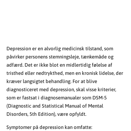
Depression er en alvorlig medicinsk tilstand, som
påvirker personens stemningsleje, tænkemåde og
adfærd. Det er ikke blot en midlertidig følelse af
tristhed eller nedtrykthed, men en kronisk lidelse, der
kræver langsigtet behandling. For at blive
diagnosticeret med depression, skal visse kriterier,
som er fastsat i diagnosemanualer som DSM-5
(Diagnostic and Statistical Manual of Mental
Disorders, 5th Edition), være opfyldt.
Symptomer på depression kan omfatte:
Vedvarende tristhed, angst eller en tom følelse
Følelser af håbløshed eller pessimisme