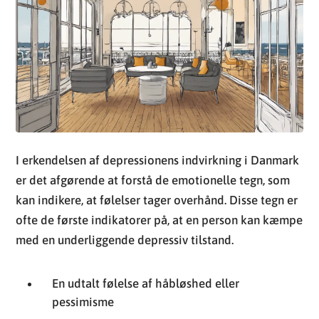
I erkendelsen af depressionens indvirkning i Danmark
er det afgørende at forstå de emotionelle tegn, som
kan indikere, at følelser tager overhånd. Disse tegn er
ofte de første indikatorer på, at en person kan kæmpe
med en underliggende depressiv tilstand.
En udtalt følelse af håbløshed eller
pessimisme
Permanent tristhed, angst, eller en tom
fornemmelse
Faldende interesse eller glæde ved aktiviteter,
som tidligere blev nydt