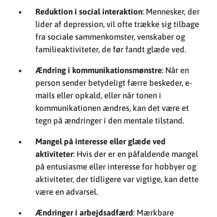
Ændring i kommunikationsmønstre
: Når en
person sender betydeligt færre beskeder, e-
mails eller opkald, eller når tonen i
kommunikationen ændres, kan det være et
tegn på ændringer i den mentale tilstand.
Mangel på interesse eller glæde ved
aktiviteter
: Hvis der er en påfaldende mangel
på entusiasme eller interesse for hobbyer og
aktiviteter, der tidligere var vigtige, kan dette
være en advarsel.
Ændringer i arbejdsadfærd
: Mærkbare
ændringer på arbejdspladsen som hyppigt
fravær, forringet præstation eller konflikter
med kolleger kan afspejle psykiske kamp.
Det er afgørende at de omkringværende reagerer