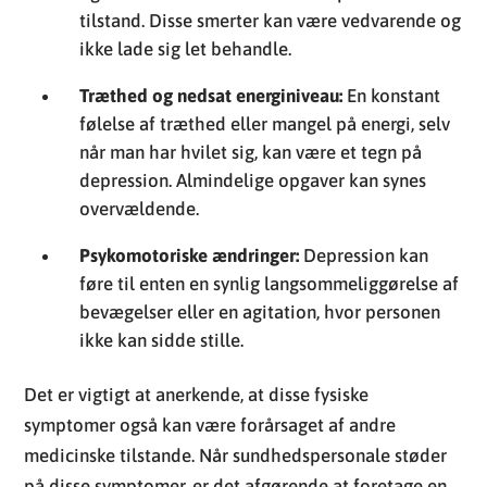
når man har hvilet sig, kan være et tegn på
depression. Almindelige opgaver kan synes
overvældende.
Psykomotoriske ændringer:
Depression kan
føre til enten en synlig langsommeliggørelse af
bevægelser eller en agitation, hvor personen
ikke kan sidde stille.
Det er vigtigt at anerkende, at disse fysiske
symptomer også kan være forårsaget af andre
medicinske tilstande. Når sundhedspersonale støder
på disse symptomer, er det afgørende at foretage en
omhyggelig vurdering for at fastslå, om de er relateret
til depression eller andre sundhedsproblemer.
Behandlingsstrategier kan omfatte en kombination af
medicin, terapi, livsstilsændringer og til tider