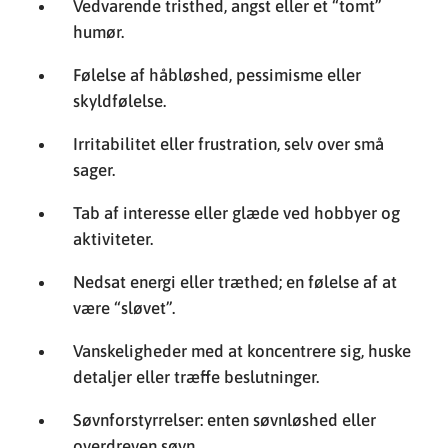
Irritabilitet eller frustration, selv over små
sager.
Tab af interesse eller glæde ved hobbyer og
aktiviteter.
Nedsat energi eller træthed; en følelse af at
være “sløvet”.
Vanskeligheder med at koncentrere sig, huske
detaljer eller træffe beslutninger.
Søvnforstyrrelser: enten søvnløshed eller
overdreven søvn.
Ændringer i appetit og/eller vægt.
Fysiske symptomer, der ikke forbedres med
behandling, som hovedpine, maveproblemer