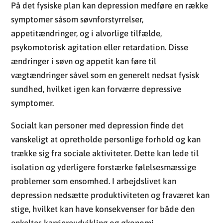
vægtændringer såvel som en generelt nedsat fysisk
sundhed, hvilket igen kan forværre depressive
symptomer.
Socialt kan personer med depression finde det
vanskeligt at opretholde personlige forhold og kan
trække sig fra sociale aktiviteter. Dette kan lede til
isolation og yderligere forstærke følelsesmæssige
problemer som ensomhed. I arbejdslivet kan
depression nedsætte produktiviteten og fraværet kan
stige, hvilket kan have konsekvenser for både den
enkeltes karriereudvikling og økonomi.
Kort sagt, depressionens indvirkning på hverdagslivet
kan ikke undervurderes. Den kan infiltrere alle
aspekter af tilværelsen og gøre det udfordrende for
de ramte at fungere optimalt i deres daglige rutiner.