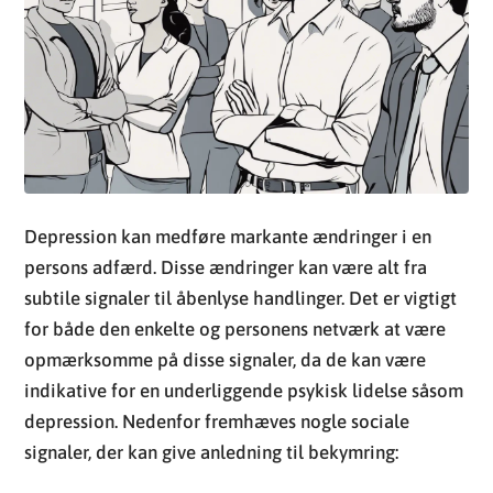
Depression kan medføre markante ændringer i en
persons adfærd. Disse ændringer kan være alt fra
subtile signaler til åbenlyse handlinger. Det er vigtigt
for både den enkelte og personens netværk at være
opmærksomme på disse signaler, da de kan være
indikative for en underliggende psykisk lidelse såsom
depression. Nedenfor fremhæves nogle sociale
signaler, der kan give anledning til bekymring:
Reduktion i social interaktion
: Mennesker, der
lider af depression, vil ofte trække sig tilbage
fra sociale sammenkomster, venskaber og
familieaktiviteter, de før fandt glæde ved.