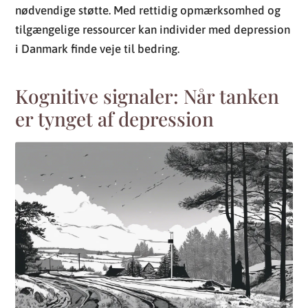
Kognitive signaler: Når tanken
er tynget af depression
Depression er en mental sundhedstilstand, der
påvirker en persons tanker, følelser, adfærd og
generelt velvære. Ifølge Sundhedsstyrelsen i Danmark