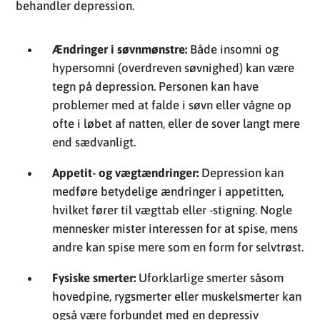
problemer med at falde i søvn eller vågne op
ofte i løbet af natten, eller de sover langt mere
end sædvanligt.
Appetit- og vægtændringer:
Depression kan
medføre betydelige ændringer i appetitten,
hvilket fører til vægttab eller -stigning. Nogle
mennesker mister interessen for at spise, mens
andre kan spise mere som en form for selvtrøst.
Fysiske smerter:
Uforklarlige smerter såsom
hovedpine, rygsmerter eller muskelsmerter kan
også være forbundet med en depressiv
tilstand. Disse smerter kan være vedvarende og
ikke lade sig let behandle.
Træthed og nedsat energiniveau:
En konstant
følelse af træthed eller mangel på energi, selv