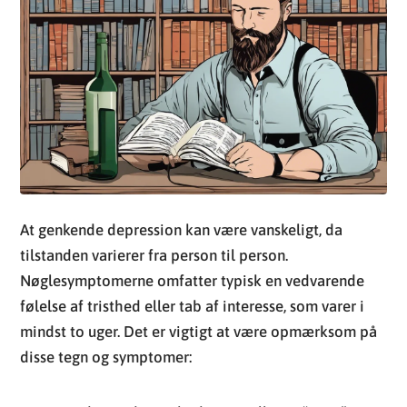
At genkende depression kan være vanskeligt, da
tilstanden varierer fra person til person.
Nøglesymptomerne omfatter typisk en vedvarende
følelse af tristhed eller tab af interesse, som varer i
mindst to uger. Det er vigtigt at være opmærksom på
disse tegn og symptomer:
Vedvarende tristhed, angst eller et “tomt”
humør.
Følelse af håbløshed, pessimisme eller
skyldfølelse.