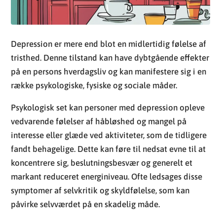
på en persons hverdagsliv og kan manifestere sig i en
række psykologiske, fysiske og sociale måder.
Psykologisk set kan personer med depression opleve
vedvarende følelser af håbløshed og mangel på
interesse eller glæde ved aktiviteter, som de tidligere
fandt behagelige. Dette kan føre til nedsat evne til at
koncentrere sig, beslutningsbesvær og generelt et
markant reduceret energiniveau. Ofte ledsages disse
symptomer af selvkritik og skyldfølelse, som kan
påvirke selvværdet på en skadelig måde.
På det fysiske plan kan depression medføre en række
symptomer såsom søvnforstyrrelser,
appetitændringer, og i alvorlige tilfælde,
psykomotorisk agitation eller retardation. Disse
ændringer i søvn og appetit kan føre til