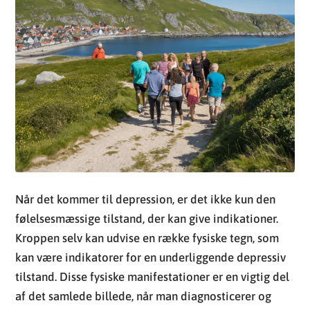
Når det kommer til depression, er det ikke kun den
følelsesmæssige tilstand, der kan give indikationer.
Kroppen selv kan udvise en række fysiske tegn, som
kan være indikatorer for en underliggende depressiv
tilstand. Disse fysiske manifestationer er en vigtig del
af det samlede billede, når man diagnosticerer og
behandler depression.
Ændringer i søvnmønstre:
Både insomni og
hypersomni (overdreven søvnighed) kan være
tegn på depression. Personen kan have