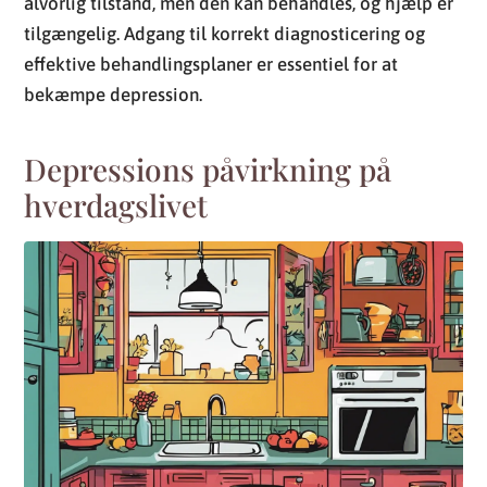
Depressions påvirkning på
hverdagslivet
Depression er mere end blot en midlertidig følelse af
tristhed. Denne tilstand kan have dybtgående effekter