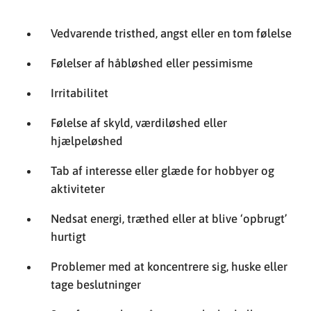
Irritabilitet
Følelse af skyld, værdiløshed eller
hjælpeløshed
Tab af interesse eller glæde for hobbyer og
aktiviteter
Nedsat energi, træthed eller at blive ‘opbrugt’
hurtigt
Problemer med at koncentrere sig, huske eller
tage beslutninger
Søvnforstyrrelser, såsom søvnløshed eller
overdreven søvn
Appetitændringer og/eller vægtændringer
Fysiske symptomer uden klar fysisk årsag, som