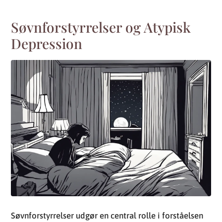
Søvnforstyrrelser udgør en central rolle i forståelsen
af atypisk depression. Mens traditionel depression
ofte er forbundet med tidlig morgenvågenhed eller
overordnet insomni, kan personer med atypisk
depression opleve et øget søvnbehov eller
hypersomni. De finder det vanskeligt at komme ud af