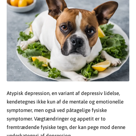
Atypisk depression, en variant af depressiv lidelse,
kendetegnes ikke kun af de mentale og emotionelle
symptomer, men også ved påtagelige fysiske
symptomer. Vægtændringer og appetit er to
fremtrædende fysiske tegn, der kan pege mod denne
underkategori af depression.
Personer, der lider af atypisk depression, kan ofte
opleve en markant øgning i deres appetit. Dette fører
til væsentlige og ofte hurtige vægtøgninger, som
adskiller sig fra den typiske depression, hvor vægttab