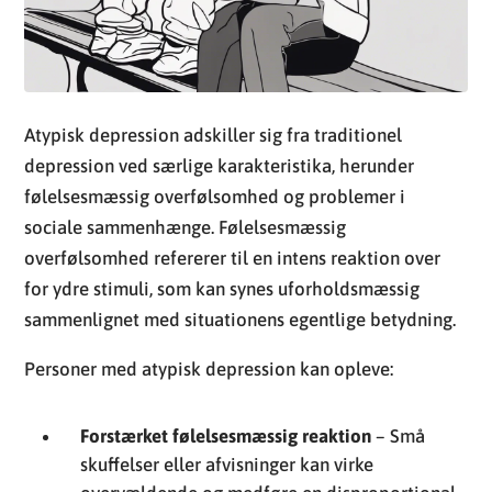
depression ved særlige karakteristika, herunder
følelsesmæssig overfølsomhed og problemer i
sociale sammenhænge. Følelsesmæssig
overfølsomhed refererer til en intens reaktion over
for ydre stimuli, som kan synes uforholdsmæssig
sammenlignet med situationens egentlige betydning.
Personer med atypisk depression kan opleve:
Forstærket følelsesmæssig reaktion
– Små
skuffelser eller afvisninger kan virke
overvældende og medføre en disproportional
tristhed eller frustration.
Et behov for forsikring
– En usikkerhed i
mellemmenneskelige relationer kan
manifestere sig i et konstant behov for