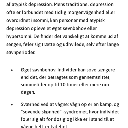
sengen, føler sig trætte og udhvilede, selv efter lange
søvnperioder.
Øget søvnbehov: Individer kan sove længere
end det, der betragtes som gennemsnittet,
sommetider op til 10 timer eller mere om
dagen.
Sværhed ved at vågne: Vågn op er en kamp, og
“sovende skønhed” -syndromet, hvor individet
føler sig alt for døsig og ikke er i stand til at
vågne helt, er tydeligt.
Uoplagthed efter søvn: Til trods for
længerevarende søvn er der ingen følelse af
opkvikkelse eller klarhed; trætheden vedvarer.