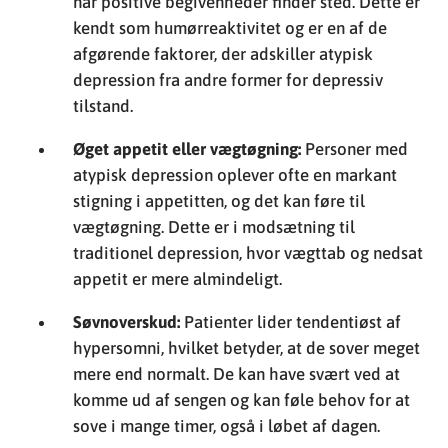
Øget appetit eller vægtøgning:
Personer med
atypisk depression oplever ofte en markant
stigning i appetitten, og det kan føre til
vægtøgning. Dette er i modsætning til
traditionel depression, hvor vægttab og nedsat
appetit er mere almindeligt.
Søvnoverskud:
Patienter lider tendentiøst af
hypersomni, hvilket betyder, at de sover meget
mere end normalt. De kan have svært ved at
komme ud af sengen og kan føle behov for at
sove i mange timer, også i løbet af dagen.
Tung følelse i arme eller ben:
En følelse af
fysisk tunghed, især i arme og ben, rapporteres
ofte, hvilket kan gøre simple opgaver og
aktiviteter overvældende og udmattende.