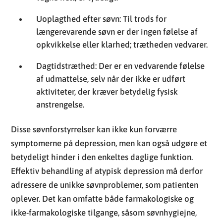
Dagtidstræthed: Der er en vedvarende følelse
af udmattelse, selv når der ikke er udført
aktiviteter, der kræver betydelig fysisk
anstrengelse.
Disse søvnforstyrrelser kan ikke kun forværre
symptomerne på depression, men kan også udgøre et
betydeligt hinder i den enkeltes daglige funktion.
Effektiv behandling af atypisk depression må derfor
adressere de unikke søvnproblemer, som patienten
oplever. Det kan omfatte både farmakologiske og
ikke-farmakologiske tilgange, såsom søvnhygiejne,
regulering af søvnmønstre og i nogle tilfælde brug af
medicin til at korrigere søvnrhythmen. Søvn er en
kritisk faktor, der skal tages hånd om, når man
behandler atypisk depression, fordi god søvnkvalitet
er afgørende for den generelle mentale sundhed.