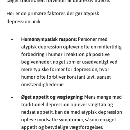
Humørsympatisk respons:
Personer med
atypisk depression oplever ofte en midlertidig
forbedring i humør i reaktion på positive
begivenheder, noget som er usædvanligt ved
mere typiske former for depression, hvor
humør ofte forbliver konstant lavt, uanset
omstændighederne.
Øget appetit og vægtøgning:
Mens mange med
traditionel depression oplever vægttab og
nedsat appetit, kan de med atypisk depression
opleve modsatte symptomer, såsom en øget
appetit og betydelige vægtforøgelser.
Tung følelse i arme og ben:
En særlig
karakteristik ved atypisk depression er en
fysisk sensation, som nogle patienter beskriver
som en blytung følelse i arme og ben, hvilket