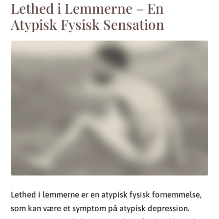
Lethed i lemmerne er en atypisk fysisk fornemmelse,
som kan være et symptom på atypisk depression.
Dette symptom skelner sig markant fra den klassiske
depression, hvor træthed ofte er mere psykisk end
fysisk. Letheden karakteriseres ved en tung og
udmattende fornemmelse i arme og ben, der kan
påvirke den daglige funktion og livskvalitet.