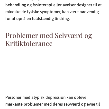
Problemer med Selvværd og
Kritiktolerance
Personer med atypisk depression kan opleve
markante problemer med deres selvværd og evne til
at tolerere kritik. Disse udfordringer kan adskille sig
betydeligt fra dem, der ses hos personer med mere
traditionelle depressionstyper. De med atypisk
depression kan være ekstremt følsomme over for
afvisning og kritik, hvilket resulterer i en markant lav