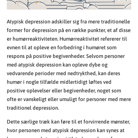
evnen til at opleve en forbedring i humøret som
respons på positive begivenheder. Selvom personer
med atypisk depression kan opleve dybe og
vedvarende perioder med nedtrykthed, kan deres
humør i nogle tilfælde midlertidigt løftes ved
positive oplevelser eller begivenheder, noget som
ofte er vanskeligt eller umuligt for personer med mere
traditionel depression.
Dette særlige træk kan føre til et forvirrende mønster,
hvor personen med atypisk depression kan synes at
have en normal stemning i tilstedeværelsen af venner
eller under særlige omstændigheder, selvom de
udadtil kan synes velfungerende, modståes de indre
kvaler og symptomer på depression stadig.