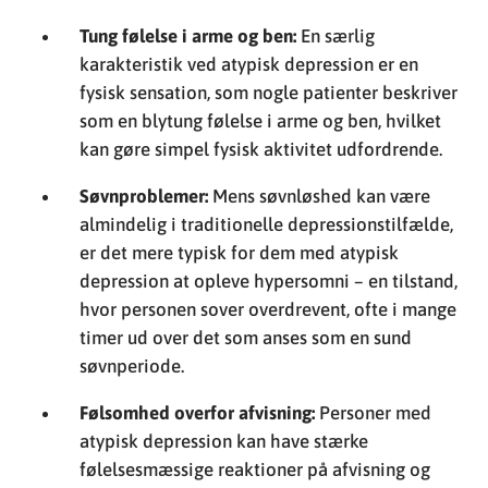
kan gøre simpel fysisk aktivitet udfordrende.
Søvnproblemer:
Mens søvnløshed kan være
almindelig i traditionelle depressionstilfælde,
er det mere typisk for dem med atypisk
depression at opleve hypersomni – en tilstand,
hvor personen sover overdrevent, ofte i mange
timer ud over det som anses som en sund
søvnperiode.
Følsomhed overfor afvisning:
Personer med
atypisk depression kan have stærke
følelsesmæssige reaktioner på afvisning og
kritik og kan være særligt følsomme overfor
oplevet eller reel social afvisning.
Det er vigtigt at bemærke, at uanset betegnelsen
“atypisk,” kan denne form for depression være lige så