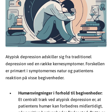
Atypisk depression adskiller sig fra traditionel
depression ved en række kernesymptomer. Forskellen
er primært i symptomernes natur og patientens
reaktion på visse begivenheder.
Humørsvingninger i forhold til begivenheder:
Et centralt træk ved atypisk depression er, at
patientens humør kan forbedres midlertidigt,
når positive begivenheder finder sted. Dette er
kendt som humørreaktivitet og er en af de
afgørende faktorer, der adskiller atypisk
depression fra andre former for depressiv
tilstand.