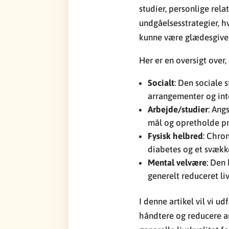
studier, personlige rela
undgåelsesstrategier, h
kunne være glædesgiven
Her er en oversigt over
Socialt
: Den sociale 
arrangementer og inte
Arbejde/studier
: Ang
mål og opretholde pr
Fysisk helbred
: Chro
diabetes og et svækk
Mental velvære
: Den
generelt reduceret liv
I denne artikel vil vi u
håndtere og reducere an