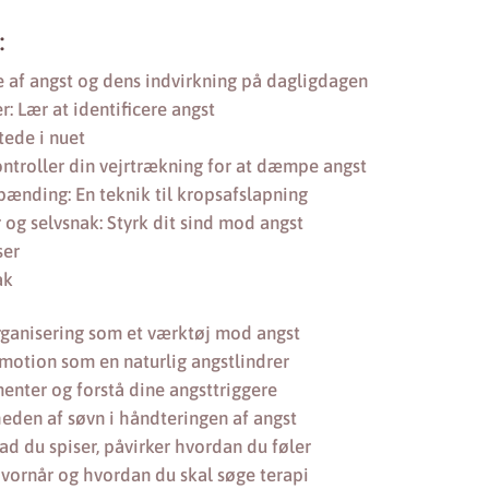
:
e af angst og dens indvirkning på dagligdagen
r: Lær at identificere angst
tede i nuet
ntroller din vejrtrækning for at dæmpe angst
pænding: En teknik til kropsafslapning
 og selvsnak: Styrk dit sind mod angst
ser
ak
Organisering som et værktøj mod angst
g motion som en naturlig angstlindrer
nter og forstå dine angsttriggere
eden af søvn i håndteringen af angst
ad du spiser, påvirker hvordan du føler
Hvornår og hvordan du skal søge terapi