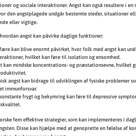
tioner og sociale interaktioner. Angst kan også resultere i en
vor den angstplagede undgår bestemte steder, situationer elle
de eller vigtige.
, hvordan angst kan påvirke daglige funktioner:
sfære kan blive enormt påvirket, hvor folk med angst kan und
raktioner, hvilket kan føre til isolation og ensomhed.
st kan mindske koncentrations- og præstationsevne, hvilket 
oduktivitet.
nisk angst kan bidrage til udviklingen af fysiske problemer
et immunforsvar.
 konstante frygt og bekymring kan føre til depressive sympto
skvalitet.
dforske fem effektive strategier, som kan implementeres i dag
gsten. Disse kan hjælpe med at genoprette en følelse af ko