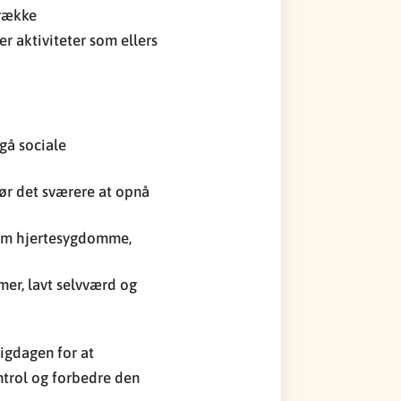
 række
r aktiviteter som ellers
gå sociale
gør det sværere at opnå
 som hjertesygdomme,
mer, lavt selvværd og
ligdagen for at
ntrol og forbedre den