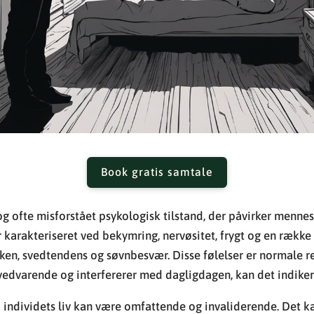
Book gratis samtale
og ofte misforstået psykologisk tilstand, der påvirker mennes
 karakteriseret ved bekymring, nervøsitet, frygt og en rækk
en, svedtendens og søvnbesvær. Disse følelser er normale r
 vedvarende og interfererer med dagligdagen, kan det indiker
 individets liv kan være omfattende og invaliderende. Det k