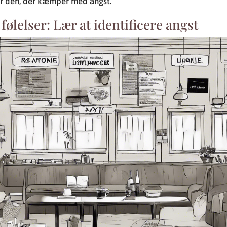
for den, der kæmper med angst.
ølelser: Lær at identificere angst