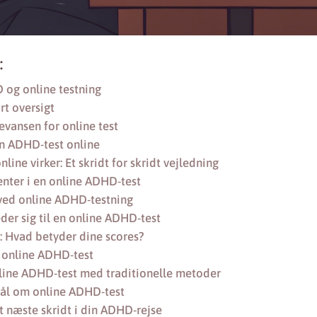
:
 og online testning
t oversigt
evansen for online test
en ADHD-test online
ine virker: Et skridt for skridt vejledning
nter i en online ADHD-test
 ved online ADHD-testning
er sig til en online ADHD-test
r: Hvad betyder dine scores?
n online ADHD-test
line ADHD-test med traditionelle metoder
mål om online ADHD-test
et næste skridt i din ADHD-rejse