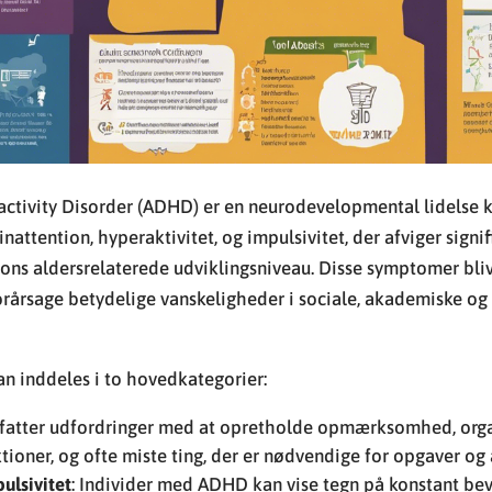
activity Disorder (ADHD) er en neurodevelopmental lidelse k
attention, hyperaktivitet, og impulsivitet, der afviger signi
sons aldersrelaterede udviklingsniveau. Disse symptomer bli
forårsage betydelige vanskeligheder i sociale, akademiske o
 inddeles i to hovedkategorier:
mfatter udfordringer med at opretholde opmærksomhed, orga
tioner, og ofte miste ting, der er nødvendige for opgaver og a
ulsivitet
: Individer med ADHD kan vise tegn på konstant bev