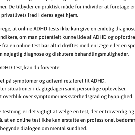
er. De tilbyder en praktisk måde for individer at foretage en
 privatlivets fred i deres eget hjem.
strege, at online ADHD tests ikke kan give en endelig diagnos
ndikere, om man potentielt kunne lide af ADHD og opfordre 
 fra en online test bør altid drøftes med en læge eller en spe
en nøjagtig diagnose og diskutere behandlingsmuligheder.
ADHD-test, kan du forvente:
et på symptomer og adfærd relateret til ADHD.
ler situationer i dagligdagen samt personlige oplevelser.
r et overblik over symptomernes sværhedsgrad og hyppighed.
 testning, er det vigtigt at vælge en test, der er troværdig og
, at en online test ikke kan erstatte en professionel bedøm
påbegynde dialogen om mental sundhed.