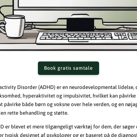
Book gratis samtale
activity Disorder (ADHD) er en neurodevelopmental lidelse, 
mhed, hyperaktivitet og impulsivitet, hvilket kan påvirke
s at påvirke både børn og voksne over hele verden, og en nøja
en rette behandling og støtte.
D er blevet et mere tilgængeligt værktøj for dem, der søger 
er typisk designet af psykologer og er baseret på de diagnost